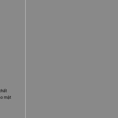
chất
ảo mật