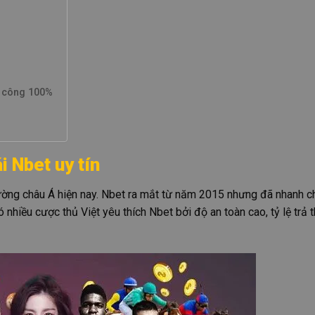
h công 100%
i Nbet uy tín
trường châu Á hiện nay. Nbet ra mắt từ năm 2015 nhưng đã nhanh c
ó nhiều cược thủ Việt yêu thích Nbet bởi độ an toàn cao, tỷ lệ trả