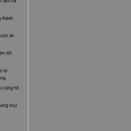
n tâm cá
g thành
được an
ệm tốt
e từ
ủng.
ái cũng hỗ
chóng mọi