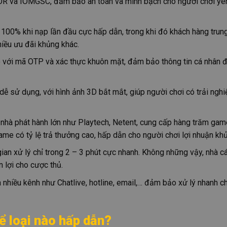
R và IOMGSC, đảm bảo an toàn và minh bạch cho người chơi yê
100% khi nạp lần đầu cực hấp dẫn, trong khi đó khách hàng trun
hiều ưu đãi khủng khác.
ao với mã OTP và xác thực khuôn mặt, đảm bảo thông tin cá nhân 
, dễ sử dụng, với hình ảnh 3D bắt mắt, giúp người chơi có trải nghi
 nhà phát hành lớn như Playtech, Netent, cung cấp hàng trăm gam
me có tỷ lệ trả thưởng cao, hấp dẫn cho người chơi lợi nhuận kh
gian xử lý chỉ trong 2 – 3 phút cực nhanh. Không những vậy, nhà c
 lợi cho cược thủ.
 nhiều kênh như Chatlive, hotline, email,… đảm bảo xử lý nhanh 
ể loại nào hấp dẫn?