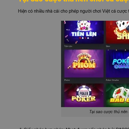
Hiện có nhiều nhà cái cho phép người chơi Việt cá cược 
Tại sao cược thủ nên 