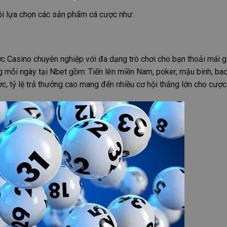
hội lựa chọn các sản phẩm cá cược như:
c Casino chuyên nghiệp với đa dạng trò chơi cho bạn thoải mái giả
 mỗi ngày tại Nbet gồm: Tiến lên miền Nam, poker, mậu binh, bac
ợc, tỷ lệ trả thưởng cao mang đến nhiều cơ hội thắng lớn cho cược