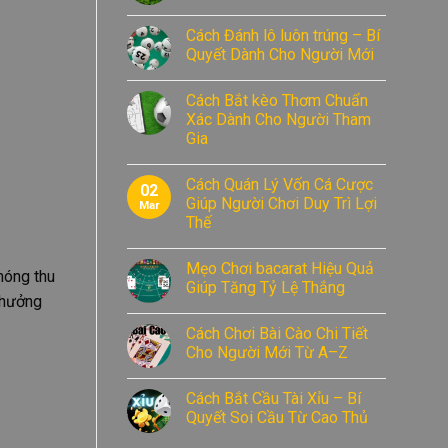
Cách Đánh lô luôn trúng – Bí
Quyết Dành Cho Người Mới
Cách Bắt kèo Thơm Chuẩn
Xác Dành Cho Người Tham
Gia
Cách Quán Lý Vốn Cá Cược
02
Giúp Người Chơi Duy Trì Lợi
Mar
Thế
Mẹo Chơi bacarat Hiệu Quả
hóng thu
Giúp Tăng Tỷ Lệ Thắng
 thưởng
Cách Chơi Bài Cào Chi Tiết
Cho Người Mới Từ A–Z
Cách Bắt Cầu Tài Xỉu – Bí
Quyết Soi Cầu Từ Cao Thủ