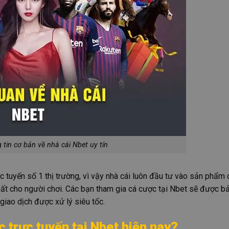
 tin cơ bản về nhà cái Nbet uy tín
 tuyến số 1 thị trường, vì vậy nhà cái luôn đầu tư vào sản phẩm 
nhất cho người chơi. Các bạn tham gia cá cược tại Nbet sẽ được b
 giao dịch được xử lý siêu tốc.
 trực tuyến tại Nbet hiện nay?