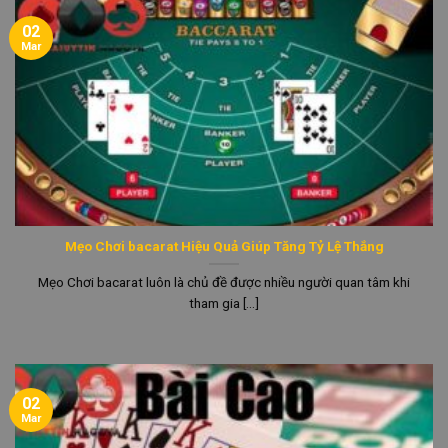
02
Mar
Mẹo Chơi bacarat Hiệu Quả Giúp Tăng Tỷ Lệ Thắng
Mẹo Chơi bacarat luôn là chủ đề được nhiều người quan tâm khi
tham gia [...]
02
Mar