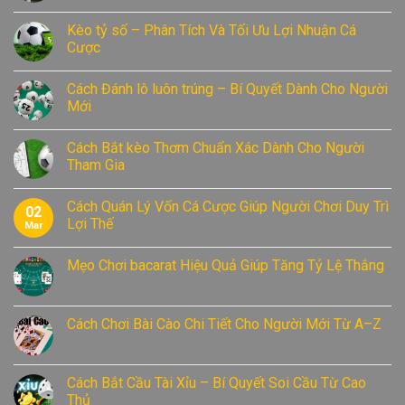
Kèo tỷ số – Phân Tích Và Tối Ưu Lợi Nhuận Cá
Cược
Cách Đánh lô luôn trúng – Bí Quyết Dành Cho Người
Mới
Cách Bắt kèo Thơm Chuẩn Xác Dành Cho Người
Tham Gia
Cách Quán Lý Vốn Cá Cược Giúp Người Chơi Duy Trì
02
Lợi Thế
Mar
Mẹo Chơi bacarat Hiệu Quả Giúp Tăng Tỷ Lệ Thắng
Cách Chơi Bài Cào Chi Tiết Cho Người Mới Từ A–Z
Cách Bắt Cầu Tài Xỉu – Bí Quyết Soi Cầu Từ Cao
Thủ