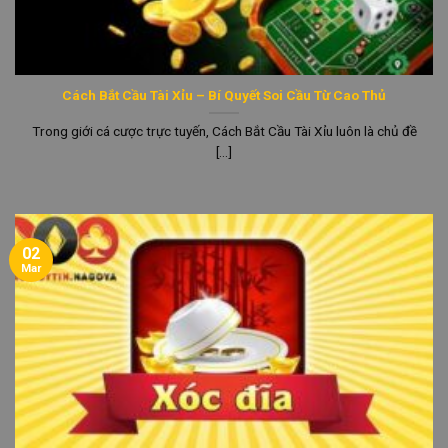
Cách Bắt Cầu Tài Xỉu – Bí Quyết Soi Cầu Từ Cao Thủ
Trong giới cá cược trực tuyến, Cách Bắt Cầu Tài Xỉu luôn là chủ đề
[...]
02
Mar