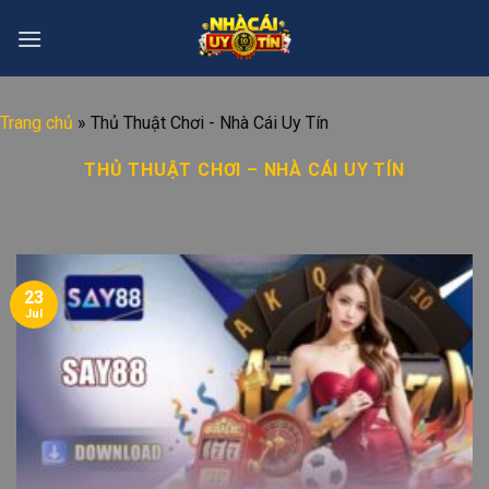
Skip
to
content
Trang chủ
»
Thủ Thuật Chơi - Nhà Cái Uy Tín
THỦ THUẬT CHƠI – NHÀ CÁI UY TÍN
23
Jul