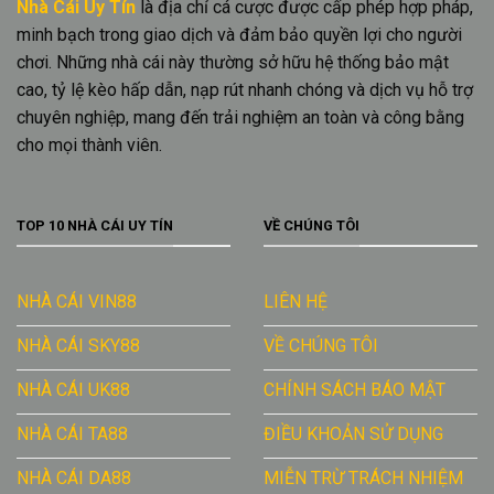
Nhà Cái Uy Tín
là địa chỉ cá cược được cấp phép hợp pháp,
minh bạch trong giao dịch và đảm bảo quyền lợi cho người
chơi. Những nhà cái này thường sở hữu hệ thống bảo mật
cao, tỷ lệ kèo hấp dẫn, nạp rút nhanh chóng và dịch vụ hỗ trợ
chuyên nghiệp, mang đến trải nghiệm an toàn và công bằng
cho mọi thành viên.
TOP 10 NHÀ CÁI UY TÍN
VỀ CHÚNG TÔI
NHÀ CÁI VIN88
LIÊN HỆ
NHÀ CÁI SKY88
VỀ CHÚNG TÔI
NHÀ CÁI UK88
CHÍNH SÁCH BÁO MẬT
NHÀ CÁI TA88
ĐIỀU KHOẢN SỬ DỤNG
NHÀ CÁI DA88
MIỄN TRỪ TRÁCH NHIỆM