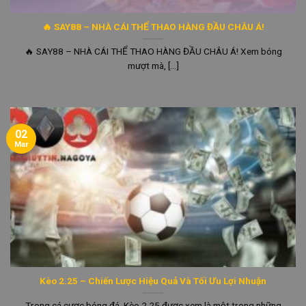
🔥 SAY88 – NHÀ CÁI THỂ THAO HÀNG ĐẦU CHÂU Á!
🔥 SAY88 – NHÀ CÁI THỂ THAO HÀNG ĐẦU CHÂU Á! Xem bóng
mượt mà, [...]
02
Mar
Kèo 2.25 – Chiến Lược Hiệu Quả Và Tối Ưu Lợi Nhuận
Trong cá cược bóng đá, Kèo 2.25 được xem là một trong những