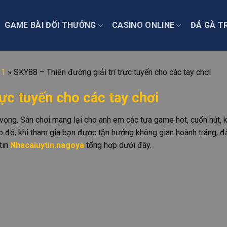
GAME BÀI ĐỔI THƯỞNG
CASINO ONLINE
ĐÁ GÀ T
 1
»
SKY88 – Thiên đường giải trí trực tuyến cho các tay chơi
rực tuyến cho các tay chơi
 vọng. Sân chơi mang lại cho anh em các tựa game hot, cuốn hút, kị
 đó, khi tham gia bạn được tận hưởng không gian hoành tráng, đ
tin
Nhacaiuytin.nagoya
tổng hợp dưới đây.