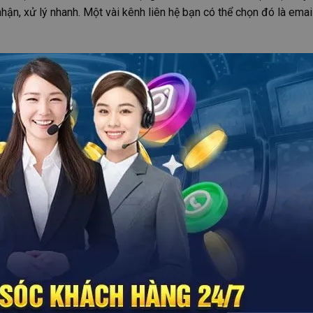
n, xử lý nhanh. Một vài kênh liên hệ bạn có thể chọn đó là email