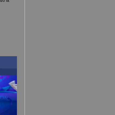
đó là: