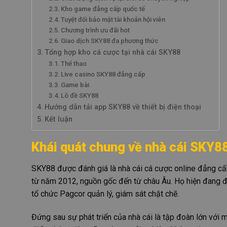
Kho game đẳng cấp quốc tế
Tuyệt đối bảo mật tài khoản hội viên
Chương trình ưu đãi hot
Giao dịch SKY88 đa phương thức
Tổng hợp kho cá cược tại nhà cái SKY88
Thể thao
Live casino SKY88 đẳng cấp
Game bài
Lô đề SKY88
Hướng dẫn tải app SKY88 về thiết bị điện thoại
Kết luận
Khái quát chung về nhà cái SKY8
SKY88 được đánh giá là nhà cái cá cược online đẳng cấp, 
từ năm 2012, nguồn gốc đến từ châu Âu. Họ hiện đang đặ
tổ chức Pagcor quản lý, giám sát chặt chẽ.
Đứng sau sự phát triển của nhà cái là tập đoàn lớn vớ