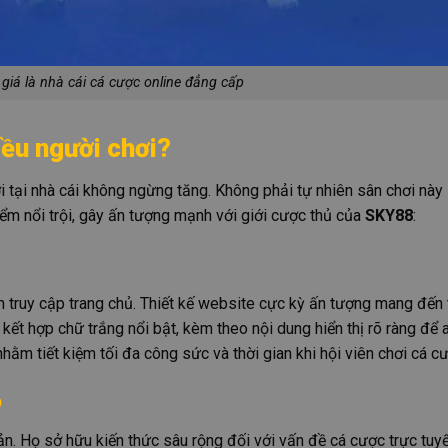
iá là nhà cái cá cược online đẳng cấp
iều người chơi?
 tại nhà cái không ngừng tăng. Không phải tự nhiên sân chơi này
iểm nổi trội, gây ấn tượng mạnh với giới cược thủ của
SKY88
:
 truy cập trang chủ. Thiết kế website cực kỳ ấn tượng mang đến t
 kết hợp chữ trắng nổi bật, kèm theo nội dung hiển thị rõ ràng để
hằm tiết kiệm tối đa công sức và thời gian khi hội viên chơi cá c
p
n. Họ sở hữu kiến thức sâu rộng đối với vấn đề cá cược trực tuy