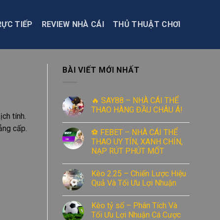
RỰC TIẾP
REVIEW NHÀ CÁI
THỦ THUẬT CHƠI
BÀI VIẾT MỚI NHẤT
🔥 SAY88 – NHÀ CÁI THỂ
THAO HÀNG ĐẦU CHÂU Á!
ch tính.
ẳng cấp.
⚽ FEBET – NHÀ CÁI THỂ
THAO UY TÍN, XANH CHÍN,
NẠP RÚT PHÚT MỐT
Kèo 2.25 – Chiến Lược Hiệu
Quả Và Tối Ưu Lợi Nhuận
Kèo tỷ số – Phân Tích Và
Tối Ưu Lợi Nhuận Cá Cược