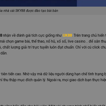
ủa nhà cái SKY88 được đào tạo bài bản
88
nhận về đánh giá tích cực giống như
UK88
. Trên trang chủ hiển 
mái chọn game bài, thể thao, nổ hũ, xổ số, live casino… để săn th
 chất lượng giải trí trực tuyến luôn đạt chuẩn. Chỉ với cú click ch
 dẫn.
iên tiến cao. Nhờ vậy mà dữ liệu người dùng hạn chế tình trạng b
chỉ thu thập mục đích quản lý. Ngoài ra, mọi giao dịch bạn thực hi