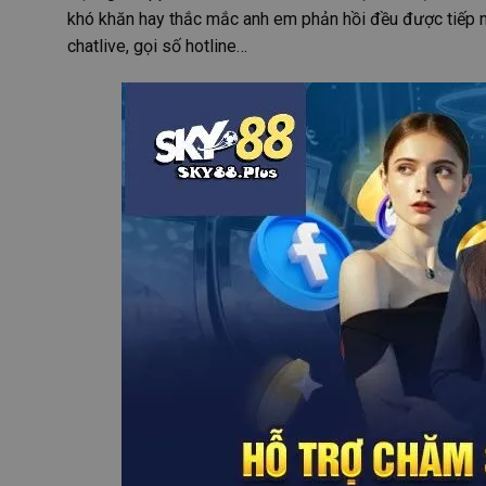
khó khăn hay thắc mắc anh em phản hồi đều được tiếp nhậ
chatlive, gọi số hotline…