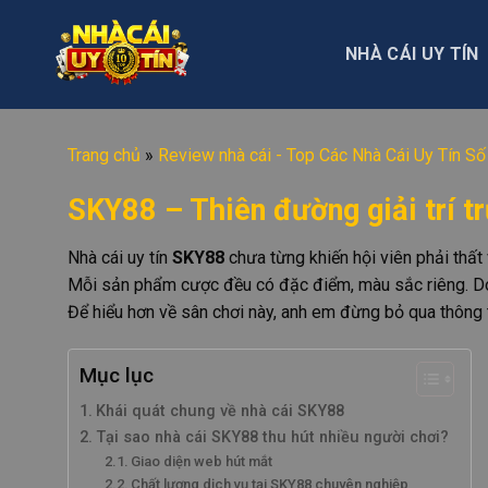
Skip
to
NHÀ CÁI UY TÍN
content
Trang chủ
»
Review nhà cái - Top Các Nhà Cái Uy Tín Số
SKY88 – Thiên đường giải trí t
Nhà cái uy tín
SKY88
chưa từng khiến hội viên phải thất
Mỗi sản phẩm cược đều có đặc điểm, màu sắc riêng. Do
Để hiểu hơn về sân chơi này, anh em đừng bỏ qua thông 
Mục lục
Khái quát chung về nhà cái SKY88
Tại sao nhà cái SKY88 thu hút nhiều người chơi?
Giao diện web hút mắt
Chất lượng dịch vụ tại SKY88 chuyên nghiệp