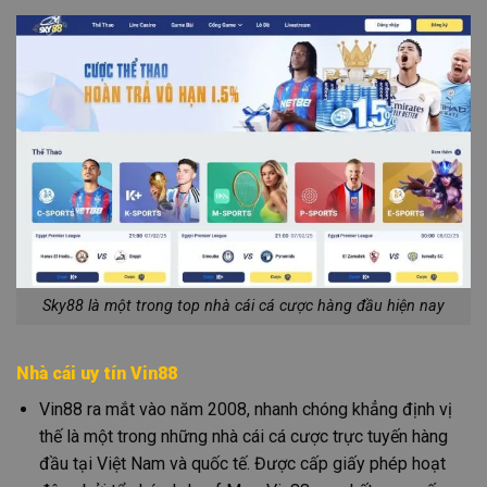
Sky88 là một trong top nhà cái cá cược hàng đầu hiện nay
Nhà cái uy tín Vin88
Vin88 ra mắt vào năm 2008, nhanh chóng khẳng định vị
thế là một trong những nhà cái cá cược trực tuyến hàng
đầu tại Việt Nam và quốc tế. Được cấp giấy phép hoạt