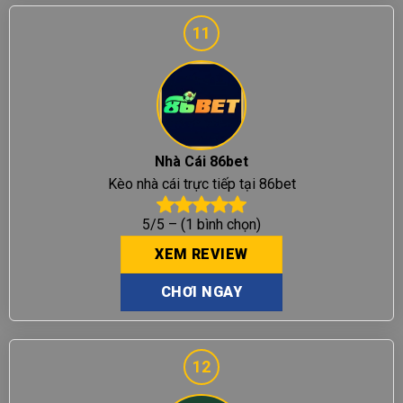
11
Nhà Cái 86bet
Kèo nhà cái trực tiếp tại 86bet
5/5 – (1 bình chọn)
XEM REVIEW
CHƠI NGAY
12