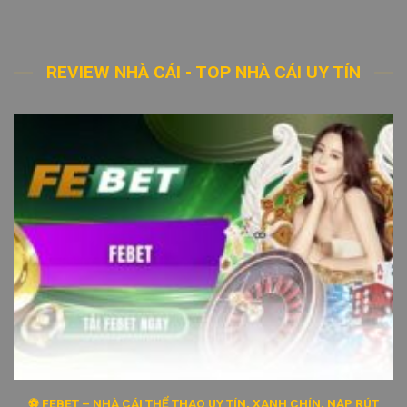
REVIEW NHÀ CÁI - TOP NHÀ CÁI UY TÍN
⚽ FEBET – NHÀ CÁI THỂ THAO UY TÍN, XANH CHÍN, NẠP RÚT