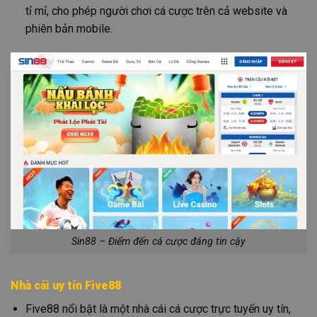
tỉ mỉ, cho phép người chơi cá cược trên cả website và
phiên bản mobile.
Sin88 – Điểm đến cá cược đáng tin cậy
Nhà cái uy tín Five88
Five88 nổi bật là một nhà cái cá cược trực tuyến uy tín,