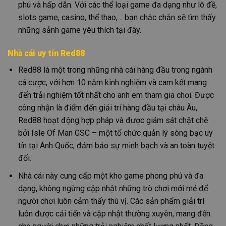
phú và hấp dẫn. Với các thể loại game đa dạng như lô đề,
slots game, casino, thể thao,… bạn chắc chắn sẽ tìm thấy
những sảnh game yêu thích tại đây.
Nhà cái uy tín Red88
Red88 là một trong những nhà cái hàng đầu trong ngành
cá cược, với hơn 10 năm kinh nghiệm và cam kết mang
đến trải nghiệm tốt nhất cho anh em tham gia chơi. Được
công nhận là điểm đến giải trí hàng đầu tại châu Âu,
Red88 hoạt động hợp pháp và được giám sát chặt chẽ
bởi Isle Of Man GSC – một tổ chức quản lý sòng bạc uy
tín tại Anh Quốc, đảm bảo sự minh bạch và an toàn tuyệt
đối.
Nhà cái này cung cấp một kho game phong phú và đa
dạng, không ngừng cập nhật những trò chơi mới mẻ để
người chơi luôn cảm thấy thú vị. Các sản phẩm giải trí
luôn được cải tiến và cập nhật thường xuyên, mang đến