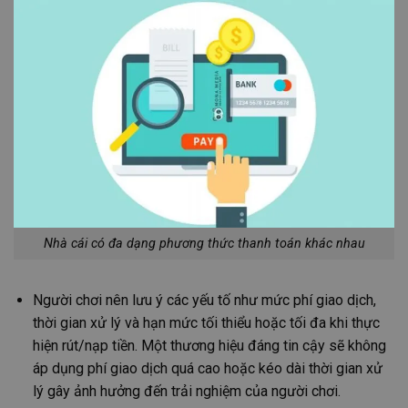
Nhà cái có đa dạng phương thức thanh toán khác nhau
Người chơi nên lưu ý các yếu tố như mức phí giao dịch,
thời gian xử lý và hạn mức tối thiểu hoặc tối đa khi thực
hiện rút/nạp tiền. Một thương hiệu đáng tin cậy sẽ không
áp dụng phí giao dịch quá cao hoặc kéo dài thời gian xử
lý gây ảnh hưởng đến trải nghiệm của người chơi.