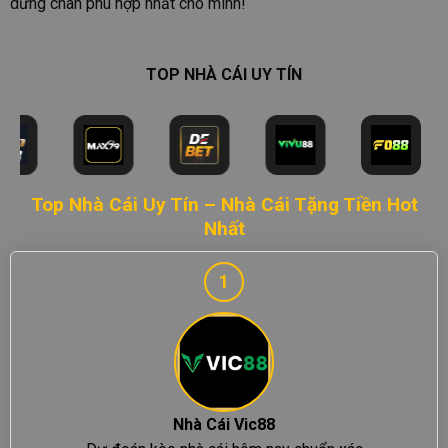
dừng chân phù hợp nhất cho mình!
TOP NHÀ CÁI UY TÍN
Top Nhà Cái Uy Tín – Nhà Cái Tặng Tiền Hot
Nhất
1
Nhà Cái Vic88