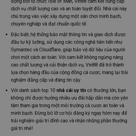
động bởi tổ chức Isle of Man, Vin88 cam kết cung cấp
dịch vụ chất lượng cao và an toàn tuyệt đối. Nhà cái này
chú trọng vào việc xây dựng một sân chơi minh bạch,
chuyên nghiệp và đạt chuẩn quốc tế.
Đặc biệt, hệ thống bảo mật thông tin và giao dịch được
đầu tư kỹ lưỡng, sử dụng các công nghệ tiên tiến như
Symantec và Cloudflare, giúp bảo vệ dữ liệu của người
chơi một cách an toàn. Với cam kết không ngừng nâng
cao chất lượng và cải thiện dịch vụ, Vin88 đã trở thành
lựa chọn hàng đầu của cộng đồng cá cược, mang lại trải
nghiệm đẳng cấp và đáng tin cậy.
Với danh sách top 10
nhà cái uy tín
có thưởng lớn, bạn
không chỉ được hưởng nhiều ưu đãi hấp dẫn mà còn yên
tâm tham gia trong một môi trường cá cược an toàn và
minh bạch. Đừng bỏ lỡ cơ hội đăng ký ngay hôm nay để
trải nghiệm giải trí đỉnh cao và nhận những phần thưởng
giá trị nhé!