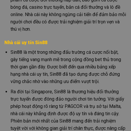
bóng đá, casino trực tuyến, bắn cá đổi thưởng và lô đề
online. Nhà cái này không ngừng cải tiến để đảm bảo mỗi
người chơi đều có được trải nghiệm giải trí trọn vẹn và
thú vị hơn.
Nhà cái uy tín Sin88
Sin88 là một trong những đấu trường cá cược nổi bật,
gây tiếng vang mạnh mẽ trong cộng đồng bet thủ trong
thời gian gần đây. Được biết đến qua nhiều bảng xếp
hạng nhà cái uy tín, Sin88 đã tạo dựng được chỗ đứng
vững chắc nhờ vào những ưu điểm vượt trội.
Ra đời tại Singapore, Sin88 là thương hiệu đổi thưởng
trực tuyến được đông đảo người chơi tin tưởng. Với giấy
phép hoạt động rõ ràng từ PAGCOR và trụ sở tại Malta,
nhà cái này khẳng định được độ uy tín và đáng tin cậy.
Phiên bản mới nhất của Sin88 mang đến trải nghiệm
tuyệt vời với không gian giải trí chân thực, được nâng cấp