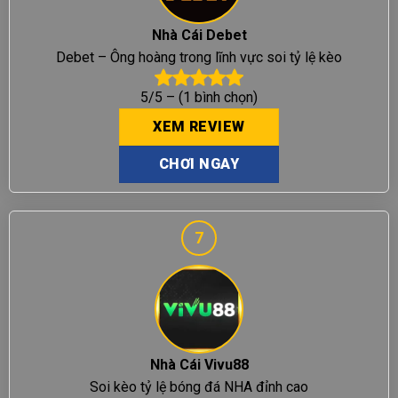
Nhà Cái Debet
Debet – Ông hoàng trong lĩnh vực soi tỷ lệ kèo
5/5 – (1 bình chọn)
XEM REVIEW
CHƠI NGAY
7
Nhà Cái Vivu88
Soi kèo tỷ lệ bóng đá NHA đỉnh cao