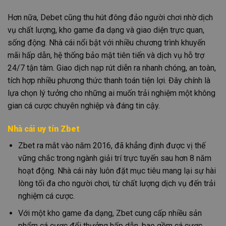
Hơn nữa, Debet cũng thu hút đông đảo người chơi nhờ dịch
vụ chất lượng, kho game đa dạng và giao diện trực quan,
sống động. Nhà cái nổi bật với nhiều chương trình khuyến
mãi hấp dẫn, hệ thống bảo mật tiên tiến và dịch vụ hỗ trợ
24/7 tận tâm. Giao dịch nạp rút diễn ra nhanh chóng, an toàn,
tích hợp nhiều phương thức thanh toán tiện lợi. Đây chính là
lựa chọn lý tưởng cho những ai muốn trải nghiệm một không
gian cá cược chuyên nghiệp và đáng tin cậy.
Nhà cái uy tín Zbet
Zbet ra mắt vào năm 2016, đã khẳng định được vị thế
vững chắc trong ngành giải trí trực tuyến sau hơn 8 năm
hoạt động. Nhà cái này luôn đặt mục tiêu mang lại sự hài
lòng tối đa cho người chơi, từ chất lượng dịch vụ đến trải
nghiệm cá cược.
Với một kho game đa dạng, Zbet cung cấp nhiều sản
phẩm cá cược đổi thưởng hấp dẫn, bao gồm cá cược