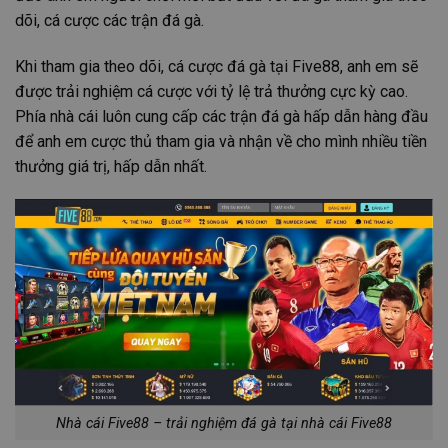
dõi, cá cược các trận đá gà.
Khi tham gia theo dõi, cá cược đá gà tại Five88, anh em sẽ
được trải nghiệm cá cược với tỷ lệ trả thưởng cực kỳ cao.
Phía nhà cái luôn cung cấp các trận đá gà hấp dẫn hàng đầu
để anh em cược thủ tham gia và nhận về cho mình nhiều tiền
thưởng giá trị, hấp dẫn nhất.
Nhà cái Five88 – trải nghiệm đá gà tại nhà cái Five88