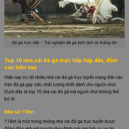
Đá gà trực tiếp – Trải nghiệm đá gà kịch tính và thắng lớn
Top 10 nhà cái đá gà trực tiếp hấp dẫn, đỉnh
cao hiện nay
Hiện nay có rất nhiều nhà cái đá gà trực tuyến mang đến các
trận đá gà gay cấn, chất lượng nhất dành cho người chơi.
Dưới đây là top 10 nhà cái đá gà mà người chơi không thể
bỏ lỡ:
Nhà cái 11Bet
11Bet là một trong những nhà cái đá gà trực tuyến được
đông đảo anh em người chơi đánh giá cao bởi sự uy tín