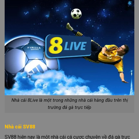
Nhà cái 8Live là một trong những nhà cái hàng đầu trên thị
trường đá gà trực tiếp
Nhà cái SV88
SV88 hiện nay là một nhà cái cá cược chuyên về đá gà trực