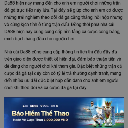
Da88 hiện nay mang đến cho anh em người chơi những trận
đá gà trực tiếp nảy lửa. Tại đây sẽ giúp cho anh em có được
những trải nghiệm theo dõi đá gà căng thẳng, hồi hộp nhưng
vô cùng kịch tính ở từng trận đấu. Đồng thời phía nhà cái
DA88 hiện nay cũng cung cấp nền tảng cá cược công bằng,
minh bạch hàng đầu cho người chơi.
Nhà cái Da88 cũng cung cấp thông tin lịch thi đấu đầy đủ
trên giao diện được thiết kế hiện đại, đảm bảo thuận tiện và
dễ dàng cho người chơi khi tham gia. Đặc biệt những trận cá
cược đá gà tại đây còn có tỷ lệ trả thưởng cạnh tranh, mang
đến nhiều ưu đãi đặc biệt hấp dẫn dành cho anh em người
chơi khi theo dõi và cá cược đá gà tại đây.