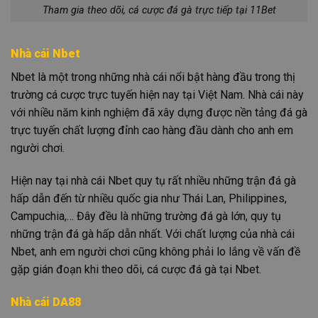
Tham gia theo dõi, cá cược đá gà trực tiếp tại 11Bet
Nhà cái Nbet
Nbet là một trong những nhà cái nổi bật hàng đầu trong thị
trường cá cược trực tuyến hiện nay tại Việt Nam. Nhà cái này
với nhiều năm kinh nghiệm đã xây dựng được nền tảng đá gà
trực tuyến chất lượng đỉnh cao hàng đầu dành cho anh em
người chơi.
Hiện nay tại nhà cái Nbet quy tụ rất nhiều những trận đá gà
hấp dẫn đến từ nhiều quốc gia như Thái Lan, Philippines,
Campuchia,… Đây đều là những trường đá gà lớn, quy tụ
những trận đá gà hấp dẫn nhất. Với chất lượng của nhà cái
Nbet, anh em người chơi cũng không phải lo lắng về vấn đề
gặp gián đoạn khi theo dõi, cá cược đá gà tại Nbet.
Nhà cái DA88