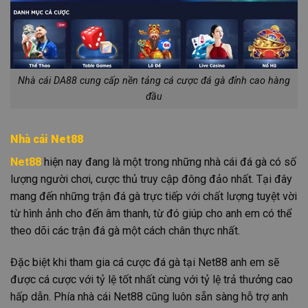
Nhà cái DA88 cung cấp nền tảng cá cược đá gà đỉnh cao hàng
đầu
Nhà cái Net88
Net88
hiện nay đang là một trong những nhà cái đá gà có số
lượng người chơi, cược thủ truy cập đông đảo nhất. Tại đây
mang đến những trận đá gà trực tiếp với chất lượng tuyệt vời
từ hình ảnh cho đến âm thanh, từ đó giúp cho anh em có thể
theo dõi các trận đá gà một cách chân thực nhất.
Đặc biệt khi tham gia cá cược đá gà tại Net88 anh em sẽ
được cá cược với tỷ lệ tốt nhất cùng với tỷ lệ trả thưởng cao
hấp dẫn. Phía nhà cái Net88 cũng luôn sẵn sàng hỗ trợ anh