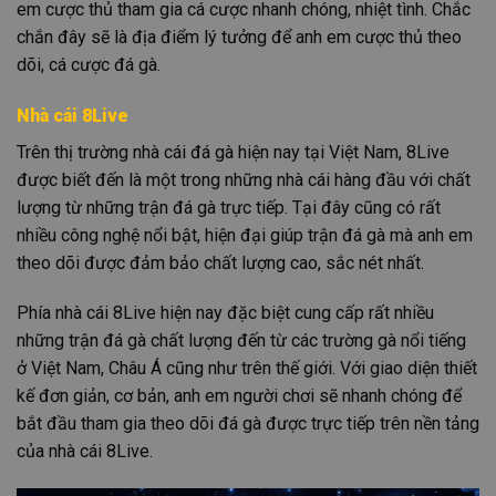
em cược thủ tham gia cá cược nhanh chóng, nhiệt tình. Chắc
chắn đây sẽ là địa điểm lý tưởng để anh em cược thủ theo
dõi, cá cược đá gà.
Nhà cái 8Live
Trên thị trường nhà cái đá gà hiện nay tại Việt Nam, 8Live
được biết đến là một trong những nhà cái hàng đầu với chất
lượng từ những trận đá gà trực tiếp. Tại đây cũng có rất
nhiều công nghệ nổi bật, hiện đại giúp trận đá gà mà anh em
theo dõi được đảm bảo chất lượng cao, sắc nét nhất.
Phía nhà cái 8Live hiện nay đặc biệt cung cấp rất nhiều
những trận đá gà chất lượng đến từ các trường gà nổi tiếng
ở Việt Nam, Châu Á cũng như trên thế giới. Với giao diện thiết
kế đơn giản, cơ bản, anh em người chơi sẽ nhanh chóng để
bắt đầu tham gia theo dõi đá gà được trực tiếp trên nền tảng
của nhà cái 8Live.