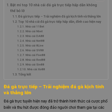
Bật mí top 10 nhà cái đá gà trực tiếp hấp dẫn không
thể bỏ lỡ
Đá gà trực tiếp – Trải nghiệm đá gà kịch tính và thắng lớn
Top 10 nhà cái đá gà trực tiếp hấp dẫn, đỉnh cao hiện nay
Nhà cái 11Bet
Nhà cái Nbet
Nhà cái DA88
Nhà cái Net88
Nhà cái 8Live
Nhà cái SV88
Nhà cái Five88
Nhà cái Red88
Nhà cái Sin88
Nhà cái Xo88
Tổng kết
Đá gà trực tiếp – Trải nghiệm đá gà kịch tính
và thắng lớn
Đá gà trực tuyến hiện nay đã trở thành hình thức cá cược phổ
biến và thu hút được đông đảo người chơi tham gia tại các