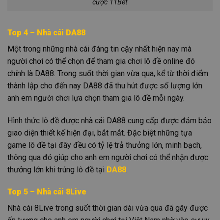
cược 11Bet
Top 4 – Nhà cái DA88
Một trong những nhà cái đáng tin cậy nhất hiện nay mà
người chơi có thể chọn để tham gia chơi lô đề online đó
chính là DA88. Trong suốt thời gian vừa qua, kể từ thời điểm
thành lập cho đến nay DA88 đã thu hút được số lượng lớn
anh em người chơi lựa chọn tham gia lô đề mỗi ngày.
Hình thức lô đề được nhà cái DA88 cung cấp được đảm bảo
giao diện thiết kế hiện đại, bắt mắt. Đặc biệt những tựa
game lô đề tại đây đều có tỷ lệ trả thưởng lớn, minh bạch,
thông qua đó giúp cho anh em người chơi có thể nhận được
thưởng lớn khi trúng lô đề tại
DA88
.
Top 5 – Nhà cái 8Live
Nhà cái 8Live trong suốt thời gian dài vừa qua đã gây được