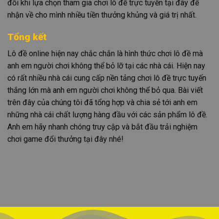
đối khi lựa chọn tham gia chơi lô đề trực tuyến tại đây để
nhận về cho mình nhiều tiền thưởng khủng và giá trị nhất.
Tổng kết
Lô đề online hiện nay chắc chắn là hình thức chơi lô đề mà
anh em người chơi không thể bỏ lỡ tại các nhà cái. Hiện nay
có rất nhiều nhà cái cung cấp nền tảng chơi lô đề trực tuyến
thắng lớn mà anh em người chơi không thể bỏ qua. Bài viết
trên đây của chúng tôi đã tổng hợp và chia sẻ tới anh em
những nhà cái chất lượng hàng đầu với các sản phẩm lô đề.
Anh em hãy nhanh chóng truy cập và bắt đầu trải nghiệm
chơi game đổi thưởng tại đây nhé!