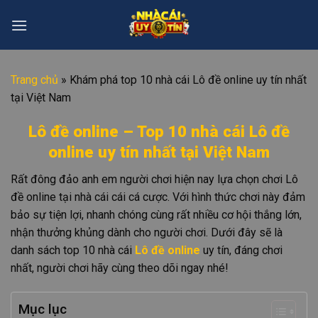
Skip
to
content
Trang chủ
»
Khám phá top 10 nhà cái Lô đề online uy tín nhất
tại Việt Nam
Lô đề online – Top 10 nhà cái Lô đề
online uy tín nhất tại Việt Nam
Rất đông đảo anh em người chơi hiện nay lựa chọn chơi Lô
đề online tại nhà cái cái cá cược. Với hình thức chơi này đảm
bảo sự tiện lợi, nhanh chóng cùng rất nhiều cơ hội thắng lớn,
nhận thưởng khủng dành cho người chơi. Dưới đây sẽ là
danh sách top 10 nhà cái
Lô đề online
uy tín, đáng chơi
nhất, người chơi hãy cùng theo dõi ngay nhé!
Mục lục