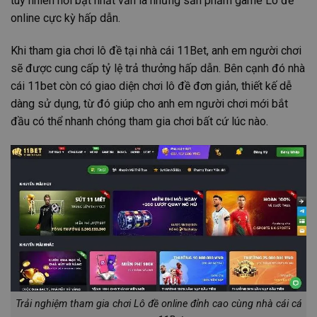
tuy nhiên nổi bật nhất vẫn là những sản phẩm game Lô đề
online cực kỳ hấp dẫn.
Khi tham gia chơi lô đề tại nhà cái 11Bet, anh em người chơi
sẽ được cung cấp tỷ lệ trả thưởng hấp dẫn. Bên cạnh đó nhà
cái 11bet còn có giao diện chơi lô đề đơn giản, thiết kế dễ
dàng sử dụng, từ đó giúp cho anh em người chơi mới bắt
đầu có thể nhanh chóng tham gia chơi bất cứ lúc nào.
Trải nghiệm tham gia chơi Lô đề online đỉnh cao cùng nhà cái cá