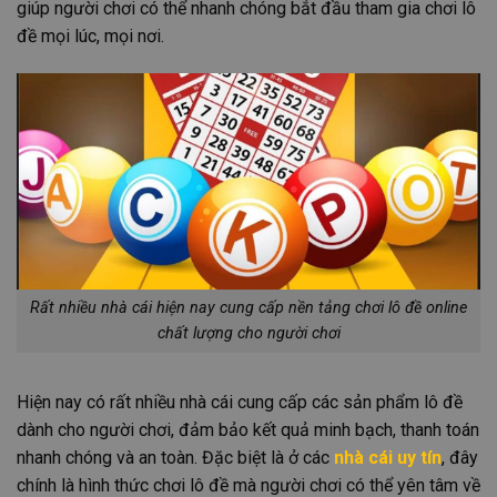
giúp người chơi có thể nhanh chóng bắt đầu tham gia chơi lô
đề mọi lúc, mọi nơi.
Rất nhiều nhà cái hiện nay cung cấp nền tảng chơi lô đề online
chất lượng cho người chơi
Hiện nay có rất nhiều nhà cái cung cấp các sản phẩm lô đề
dành cho người chơi, đảm bảo kết quả minh bạch, thanh toán
nhanh chóng và an toàn. Đặc biệt là ở các
nhà cái uy tín
, đây
chính là hình thức chơi lô đề mà người chơi có thể yên tâm về