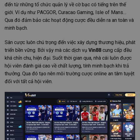
đến từ những tổ chức quản lý về cờ bạc có tiếng trên thế
giới. Ví dụ như PACGOR, Curacao Gaming, Isle of Mans…
Qua đó đảm bảo các hoạt động cược đều diễn ra an toàn và
minh bạch.
Sân cược luôn chú trọng đến việc xây dựng thương hiệu, phát
triển bền vững. Bởi vậy mà các dịch vụ
Vin88
cung cấp đều
khá chỉn chu, hiện đại. Suốt thời gian qua, nhà cái luôn được
hội viên đánh giá cao về chất lượng, tính minh bạch khi trả
thưởng. Qua đó tạo nên môi trường cược online an tâm tuyệt
đối với tất cả hội viên.