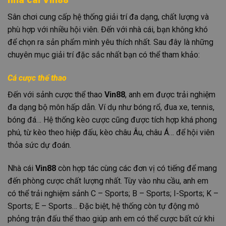
Sân chơi cung cấp hệ thống giải trí đa dạng, chất lượng và
phù hợp với nhiều hội viên. Đến với nhà cái, bạn không khó
để chọn ra sản phẩm mình yêu thích nhất. Sau đây là những
chuyên mục giải trí đặc sắc nhất bạn có thể tham khảo:
Cá cược thể thao
Đến với sảnh cược thể thao
Vin88
, anh em được trải nghiệm
đa dạng bộ môn hấp dẫn. Ví dụ như bóng rổ, đua xe, tennis,
bóng đá… Hệ thống kèo cược cũng được tích hợp khá phong
phú, từ kèo theo hiệp đấu, kèo châu Âu, châu Á… để hội viên
thỏa sức dự đoán.
Nhà cái
Vin88
còn hợp tác cùng các đơn vị có tiếng để mang
đến phòng cược chất lượng nhất. Tùy vào nhu cầu, anh em
có thể trải nghiệm sảnh C – Sports; B – Sports; I-Sports; K –
Sports; E – Sports… Đặc biệt, hệ thống còn tự động mô
phỏng trận đấu thể thao giúp anh em có thể cược bất cứ khi