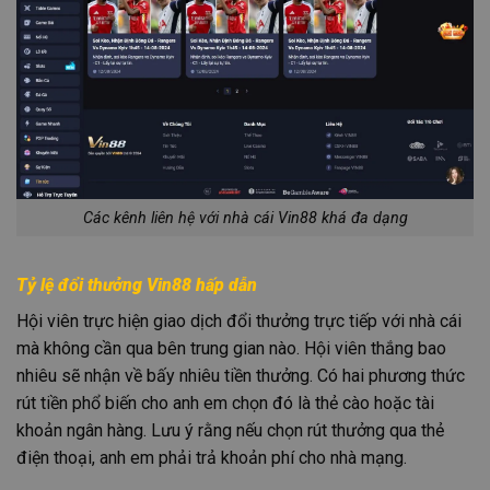
Các kênh liên hệ với nhà cái Vin88 khá đa dạng
Tỷ lệ đổi thưởng Vin88 hấp dẫn
Hội viên trực hiện giao dịch đổi thưởng trực tiếp với nhà cái
mà không cần qua bên trung gian nào. Hội viên thắng bao
nhiêu sẽ nhận về bấy nhiêu tiền thưởng. Có hai phương thức
rút tiền phổ biến cho anh em chọn đó là thẻ cào hoặc tài
khoản ngân hàng. Lưu ý rằng nếu chọn rút thưởng qua thẻ
điện thoại, anh em phải trả khoản phí cho nhà mạng.