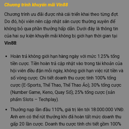
Chương trình khuyến mãi Vin88
Chương trình ưu đãi được nhà cái triển khai theo từng đợt.
Do đó, hội viên nên cập nhật sân cược thường xuyên để
không bỏ qua phần thưởng hấp dẫn. Dưới đây là thông tin
của hai sự kiện khuyến mãi không bị giới hạn thời gian tại
Vin88
:
Hoàn trả không giới hạn hàng ngày với mức 1.25% tổng
tiền cược. Tiền hoàn trả cập nhật vào trong tài khoản của
hội viên đều đặn mỗi ngày, không giới hạn việc rút tiền và
số vòng cược. Chi tiết doanh thu cược tính 100% tổng
cược (E-Sports, Thể Thao, Thể Thao Ảo); 30% tổng cược
(Number Game, Keno, Quay Số); 25% tổng cược (sản
phẩm Slots – Techplay).
Thưởng nạp lần đầu 110%, giá trị lên tới 18.000.000 VNĐ.
Anh em có thể rút thưởng khi đã hoàn tất mức doanh thu
gấp 20 lần cược. Doanh thu cược tính chi tiết gồm 100%