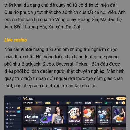
triển khai đa dạng chủ đề quay hũ từ cổ điển tới hiện đại.
Qua đó phục vụ tốt nhất cho sở thích của tất cả hội viên. Anh
em có thể săn hũ qua trò Vòng quay Hoàng Gia, Ma đao Lệ
Ảnh, Bến Thượng Hải, Xin xăm Đại Cát…
Live casino
Nhà cái
Vin88
mang đến anh em những trải nghiệm cược
chân thực nhất. Hệ thống triển khai hàng loạt game phong
phú như Blackjack, Sicbo, Baccarat, Poker… Bàn đấu được
điều phối bởi dàn dealer người thật chuyên nghiệp. Màn hình
quay trực tiếp từ bàn đấu ngoài đời thực tạo cảm giác chân
thật, cho phép anh em
được tương tác qua lại.