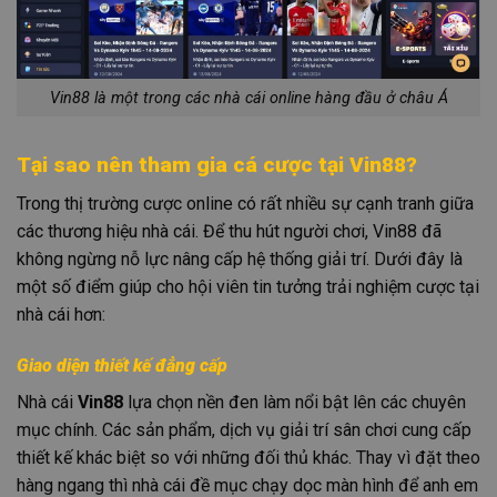
Vin88 là một trong các nhà cái online hàng đầu ở châu Á
Tại sao nên tham gia cá cược tại Vin88?
Trong thị trường cược online có rất nhiều sự cạnh tranh giữa
các thương hiệu nhà cái. Để thu hút người chơi, Vin88 đã
không ngừng nỗ lực nâng cấp hệ thống giải trí. Dưới đây là
một số điểm giúp cho hội viên tin tưởng trải nghiệm cược tại
nhà cái hơn:
Giao diện thiết kế đẳng cấp
Nhà cái
Vin88
lựa chọn nền đen làm nổi bật lên các chuyên
mục chính. Các sản phẩm, dịch vụ giải trí sân chơi cung cấp
thiết kế khác biệt so với những đối thủ khác. Thay vì đặt theo
hàng ngang thì nhà cái đề mục chạy dọc màn hình để anh em