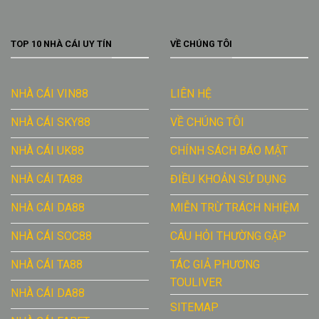
TOP 10 NHÀ CÁI UY TÍN
VỀ CHÚNG TÔI
NHÀ CÁI VIN88
LIÊN HỆ
NHÀ CÁI SKY88
VỀ CHÚNG TÔI
NHÀ CÁI UK88
CHÍNH SÁCH BÁO MẬT
NHÀ CÁI TA88
ĐIỀU KHOẢN SỬ DỤNG
NHÀ CÁI DA88
MIỄN TRỪ TRÁCH NHIỆM
NHÀ CÁI SOC88
CÂU HỎI THƯỜNG GẶP
NHÀ CÁI TA88
TÁC GIẢ PHƯƠNG
TOULIVER
NHÀ CÁI DA88
SITEMAP