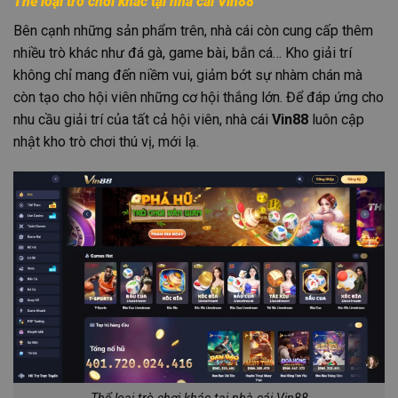
Thể loại trò chơi khác tại nhà cái Vin88
Bên cạnh những sản phẩm trên, nhà cái còn cung cấp thêm
nhiều trò khác như đá gà, game bài, bắn cá… Kho giải trí
không chỉ mang đến niềm vui, giảm bớt sự nhàm chán mà
còn tạo cho hội viên những cơ hội thắng lớn. Để đáp ứng cho
nhu cầu giải trí của tất cả hội viên, nhà cái
Vin88
luôn cập
nhật kho trò chơi thú vị, mới lạ.