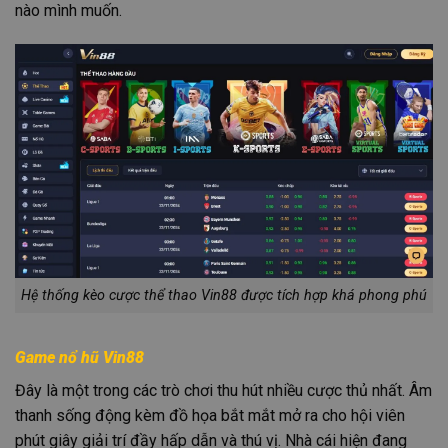
nào mình muốn.
Hệ thống kèo cược thể thao Vin88 được tích hợp khá phong phú
Game nổ hũ Vin88
Đây là một trong các trò chơi thu hút nhiều cược thủ nhất. Âm
thanh sống động kèm đồ họa bắt mắt mở ra cho hội viên
phút giây giải trí đầy hấp dẫn và thú vị. Nhà cái hiện đang