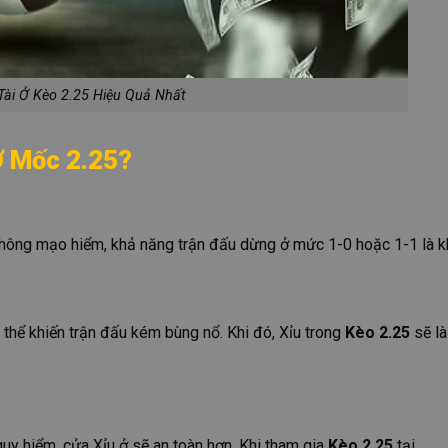
Tài Ở Kèo 2.25 Hiệu Quả Nhất
Ở Mốc 2.25?
à không mạo hiểm, khả năng trận đấu dừng ở mức 1-0 hoặc 1-1 là k
 thể khiến trận đấu kém bùng nổ. Khi đó, Xỉu trong
Kèo 2.25
sẽ là
guy hiểm, cửa Xỉu ở sẽ an toàn hơn. Khi tham gia
Kèo 2.25
tại