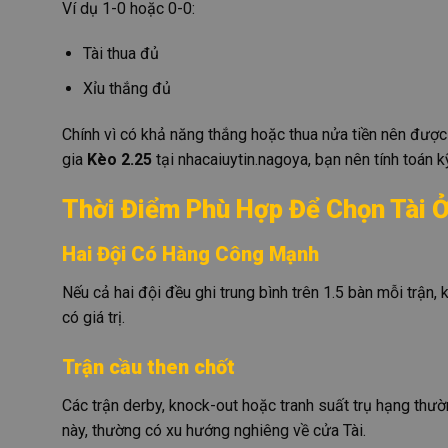
Ví dụ 1-0 hoặc 0-0:
Tài thua đủ
Xỉu thắng đủ
Chính vì có khả năng thắng hoặc thua nửa tiền nên được 
gia
Kèo 2.25
tại nhacaiuytin.nagoya, bạn nên tính toán 
Thời Điểm Phù Hợp Để Chọn Tài 
Hai Đội Có Hàng Công Mạnh
Nếu cả hai đội đều ghi trung bình trên 1.5 bàn mỗi trận,
có giá trị.
Trận cầu then chốt
Các trận derby, knock-out hoặc tranh suất trụ hạng thườ
này, thường có xu hướng nghiêng về cửa Tài.