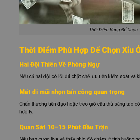
Thời Điểm Vàng Để Chọn 
Thời Điểm Phù Hợp Để Chọn Xỉu 
Hai Đội Thiên Về Phòng Ngự
Nếu cả hai đội có lối đá chặt chẽ, ưu tiên kiểm soát v
Mất đi mũi nhọn tấn công quan trọng
Chấn thương tiền đạo hoặc treo giò cầu thủ sáng tạo có
hợp lý.
Quan Sát 10–15 Phút Đầu Trận
Nếu bạn cược live và thấy nhịp độ chậm, ít tình huống n