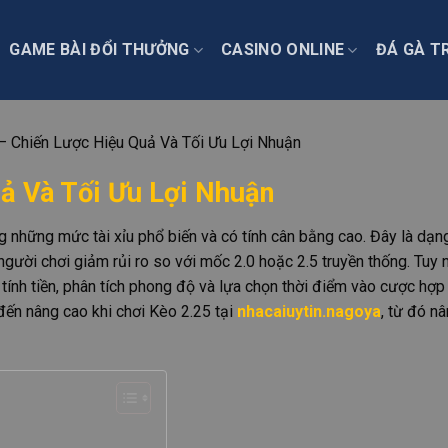
GAME BÀI ĐỔI THƯỞNG
CASINO ONLINE
ĐÁ GÀ T
– Chiến Lược Hiệu Quả Và Tối Ưu Lợi Nhuận
ả Và Tối Ưu Lợi Nhuận
 những mức tài xỉu phổ biến và có tính cân bằng cao. Đây là dạn
p người chơi giảm rủi ro so với mốc 2.0 hoặc 2.5 truyền thống. Tuy 
 tính tiền, phân tích phong độ và lựa chọn thời điểm vào cược hợp 
đến nâng cao khi chơi Kèo 2.25 tại
nhacaiuytin.nagoya
, từ đó n