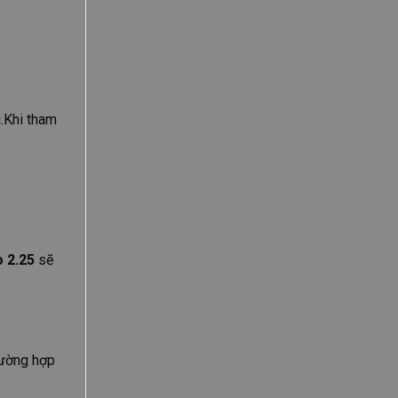
g.Khi tham
 2.25
sẽ
rường hợp