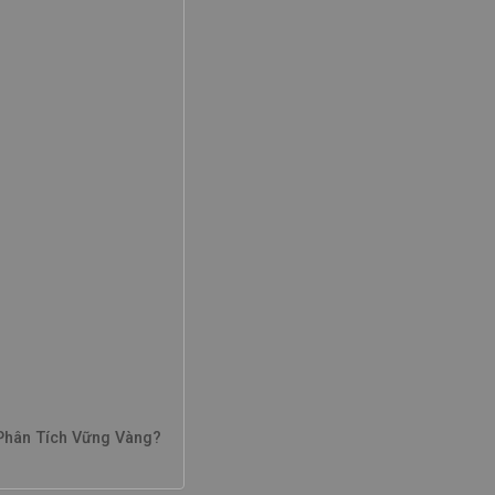
Phân Tích Vững Vàng?