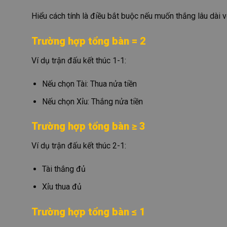
Hiểu cách tính là điều bắt buộc nếu muốn thắng lâu dài 
Trường hợp tổng bàn = 2
Ví dụ trận đấu kết thúc 1-1:
Nếu chọn Tài: Thua nửa tiền
Nếu chọn Xỉu: Thắng nửa tiền
Trường hợp tổng bàn ≥ 3
Ví dụ trận đấu kết thúc 2-1:
Tài thắng đủ
Xỉu thua đủ
Trường hợp tổng bàn ≤ 1