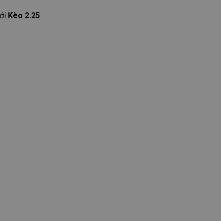
với
Kèo 2.25
.