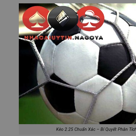
Kèo 2.25 Chuẩn Xác – Bí Quyết Phân Tí