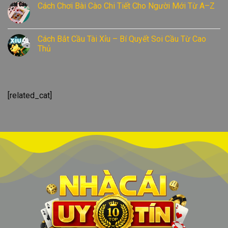
Cách Chơi Bài Cào Chi Tiết Cho Người Mới Từ A–Z
Cách Bắt Cầu Tài Xỉu – Bí Quyết Soi Cầu Từ Cao
Thủ
[related_cat]