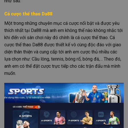
như sau:
Cá cược thể thao Da88
Một trong những chuyên mục cá cược nổi bật và được yêu
thích nhất tại Da88 mà anh em không thể nào không nhắc tới
khi đến với sân chơi này đó chính là cá cược thể thao. Cá
cược thể thao Da88 được thiết kế vô cùng độc đáo với giao
diện thân thiện và cung cấp tới anh em cược thủ nhiều các
lựa chọn như: Cầu lông, tennis, bóng rổ, bóng đá,… Theo đó,
anh em có thể đặt cược trực tiếp cho các trận đấu mà mình
muốn.