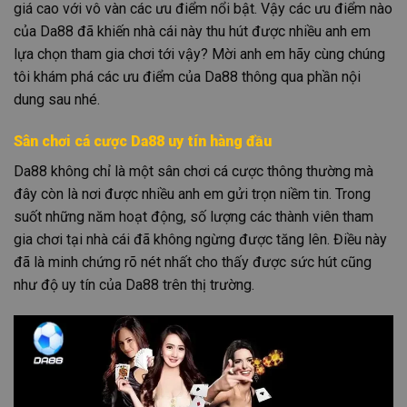
giá cao với vô vàn các ưu điểm nổi bật. Vậy các ưu điểm nào
của Da88 đã khiến nhà cái này thu hút được nhiều anh em
lựa chọn tham gia chơi tới vậy? Mời anh em hãy cùng chúng
tôi khám phá các ưu điểm của Da88 thông qua phần nội
dung sau nhé.
Sân chơi cá cược Da88 uy tín hàng đầu
Da88 không chỉ là một sân chơi cá cược thông thường mà
đây còn là nơi được nhiều anh em gửi trọn niềm tin. Trong
suốt những năm hoạt động, số lượng các thành viên tham
gia chơi tại nhà cái đã không ngừng được tăng lên. Điều này
đã là minh chứng rõ nét nhất cho thấy được sức hút cũng
như độ uy tín của Da88 trên thị trường.