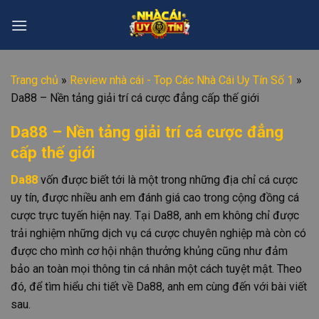
Skip
to
content
Trang chủ
»
Review nhà cái - Top Các Nhà Cái Uy Tín Số 1
»
Da88 – Nền tảng giải trí cá cược đẳng cấp thế giới
Da88 – Nền tảng giải trí cá cược đẳng
cấp thế giới
Da88
vốn được biết tới là một trong những địa chỉ cá cược
uy tín, được nhiều anh em đánh giá cao trong cộng đồng cá
cược trực tuyến hiện nay. Tại Da88, anh em không chỉ được
trải nghiệm những dịch vụ cá cược chuyên nghiệp mà còn có
được cho mình cơ hội nhận thưởng khủng cũng như đảm
bảo an toàn mọi thông tin cá nhân một cách tuyệt mật. Theo
đó, để tìm hiểu chi tiết về Da88, anh em cùng đến với bài viết
sau.