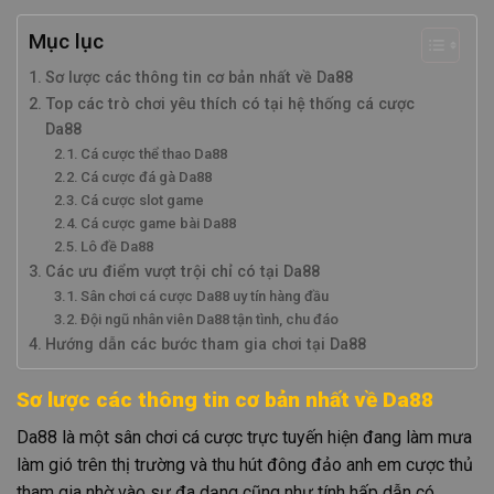
Mục lục
Sơ lược các thông tin cơ bản nhất về Da88
Top các trò chơi yêu thích có tại hệ thống cá cược
Da88
Cá cược thể thao Da88
Cá cược đá gà Da88
Cá cược slot game
Cá cược game bài Da88
Lô đề Da88
Các ưu điểm vượt trội chỉ có tại Da88
Sân chơi cá cược Da88 uy tín hàng đầu
Đội ngũ nhân viên Da88 tận tình, chu đáo
Hướng dẫn các bước tham gia chơi tại Da88
Sơ lược các thông tin cơ bản nhất về Da88
Da88 là một sân chơi cá cược trực tuyến hiện đang làm mưa
làm gió trên thị trường và thu hút đông đảo anh em cược thủ
tham gia nhờ vào sự đa dạng cũng như tính hấp dẫn có