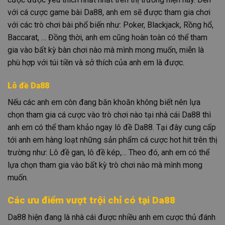
với cá cược game bài Da88, anh em sẽ được tham gia chơi
với các trò chơi bài phổ biến như: Poker, Blackjack, Rồng hổ,
Baccarat, … Đồng thời, anh em cũng hoàn toàn có thể tham
gia vào bất kỳ bàn chơi nào mà mình mong muốn, miễn là
phù hợp với túi tiền và sở thích của anh em là được.
Lô đề Da88
Nếu các anh em còn đang băn khoăn không biết nên lựa
chọn tham gia cá cược vào trò chơi nào tại nhà cái Da88 thì
anh em có thể tham khảo ngay lô đề Da88. Tại đây cung cấp
tới anh em hàng loạt những sản phẩm cá cược hot hit trên thị
trường như: Lô đề gan, lô đề kép,… Theo đó, anh em có thể
lựa chọn tham gia vào bất kỳ trò chơi nào mà mình mong
muốn.
Các ưu điểm vượt trội chỉ có tại Da88
Da88 hiện đang là nhà cái được nhiều anh em cược thủ đánh