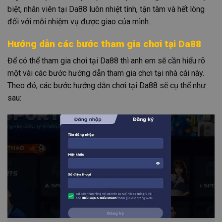
biệt, nhân viên tại Da88 luôn nhiệt tình, tận tâm và hết lòng
đối với mỗi nhiệm vụ được giao của mình.
Hướng dẫn các bước tham gia chơi tại Da88
Để có thể tham gia chơi tại Da88 thì anh em sẽ cần hiểu rõ
một vài các bước hướng dẫn tham gia chơi tại nhà cái này.
Theo đó, các bước hướng dẫn chơi tại Da88 sẽ cụ thể như
sau: