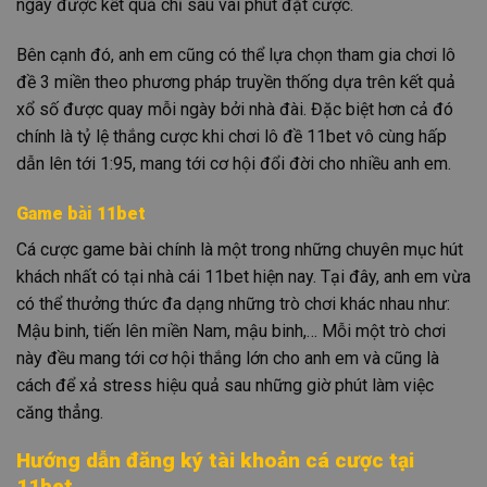
ngay được kết quả chỉ sau vài phút đặt cược.
Bên cạnh đó, anh em cũng có thể lựa chọn tham gia chơi lô
đề 3 miền theo phương pháp truyền thống dựa trên kết quả
xổ số được quay mỗi ngày bởi nhà đài. Đặc biệt hơn cả đó
chính là tỷ lệ thắng cược khi chơi lô đề 11bet vô cùng hấp
dẫn lên tới 1:95, mang tới cơ hội đổi đời cho nhiều anh em.
Game bài 11bet
Cá cược game bài chính là một trong những chuyên mục hút
khách nhất có tại nhà cái 11bet hiện nay. Tại đây, anh em vừa
có thể thưởng thức đa dạng những trò chơi khác nhau như:
Mậu binh, tiến lên miền Nam, mậu binh,… Mỗi một trò chơi
này đều mang tới cơ hội thắng lớn cho anh em và cũng là
cách để xả stress hiệu quả sau những giờ phút làm việc
căng thẳng.
Hướng dẫn đăng ký tài khoản cá cược tại
11bet