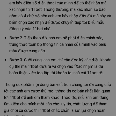
em hãy điền số điện thoại của mình để có thể nhận mã
xác nhận từ 11bet. Thông thường, mã xác nhận sẽ bao
gồm có 4 chữ số nên anh em hãy nhập đầy đủ mã này và
bấm chọn xác nhận để được chuyển tiếp tới biểu mẫu
đăng ký của 11bet nhé.
Bước 2: Tiếp theo đó, anh em sẽ phải điền chính xác,
trung thực toàn bộ thông tin cá nhân của mình vào biểu
mẫu được cung cấp.
Bước 3: Cuối cùng, anh em chỉ cần đọc kỹ các điều khoản
cụ thể mà 11bet đưa ra và chọn vào “Xác nhận” là đã
hoàn thiện việc tạo lập tài khoản tại nhà cái 11bet rồi.
Thông qua phần nội dung bài viết trên chúng tôi đã cung cấp
tới các anh em cược thủ mọi thông tin cơ bản nhất liên quan
tới 11bet để anh em tham khảo. Theo đó, nếu anh em đang
tìm kiếm cho mình một sân chơi uy tín, chất lượng để tham
gia chơi cá cược thì 11bet chắc chắn là sự lựa chọn hoàn