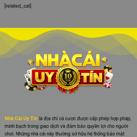
[related_cat]
Nhà Cái Uy Tín
là địa chỉ cá cược được cấp phép hợp pháp,
minh bạch trong giao dịch và đảm bảo quyền lợi cho người
chơi. Những nhà cái này thường sở hữu hệ thống bảo mật