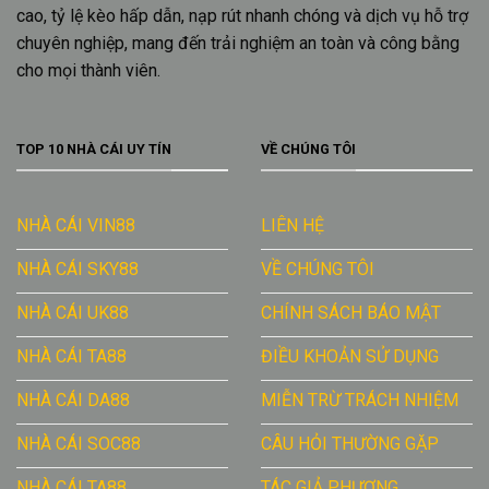
cao, tỷ lệ kèo hấp dẫn, nạp rút nhanh chóng và dịch vụ hỗ trợ
chuyên nghiệp, mang đến trải nghiệm an toàn và công bằng
cho mọi thành viên.
TOP 10 NHÀ CÁI UY TÍN
VỀ CHÚNG TÔI
NHÀ CÁI VIN88
LIÊN HỆ
NHÀ CÁI SKY88
VỀ CHÚNG TÔI
NHÀ CÁI UK88
CHÍNH SÁCH BÁO MẬT
NHÀ CÁI TA88
ĐIỀU KHOẢN SỬ DỤNG
NHÀ CÁI DA88
MIỄN TRỪ TRÁCH NHIỆM
NHÀ CÁI SOC88
CÂU HỎI THƯỜNG GẶP
NHÀ CÁI TA88
TÁC GIẢ PHƯƠNG