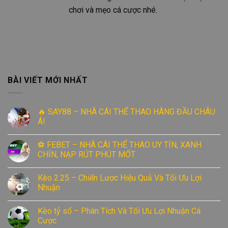
chơi và mẹo cá cược nhé.
BÀI VIẾT MỚI NHẤT
🔥 SAY88 – NHÀ CÁI THỂ THAO HÀNG ĐẦU CHÂU
Á!
⚽ FEBET – NHÀ CÁI THỂ THAO UY TÍN, XANH
CHÍN, NẠP RÚT PHÚT MỐT
Kèo 2.25 – Chiến Lược Hiệu Quả Và Tối Ưu Lợi
Nhuận
Kèo tỷ số – Phân Tích Và Tối Ưu Lợi Nhuận Cá
Cược