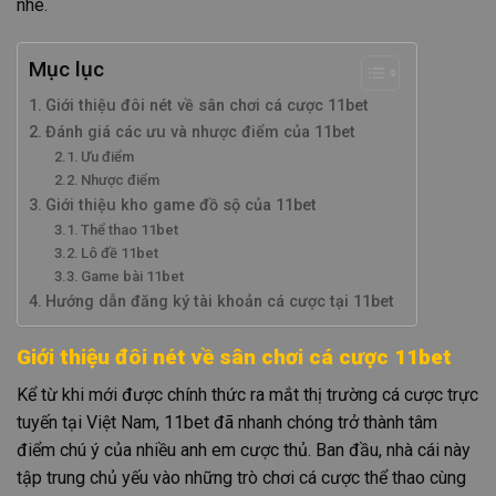
nhé.
Mục lục
Giới thiệu đôi nét về sân chơi cá cược 11bet
Đánh giá các ưu và nhược điểm của 11bet
Ưu điểm
Nhược điểm
Giới thiệu kho game đồ sộ của 11bet
Thể thao 11bet
Lô đề 11bet
Game bài 11bet
Hướng dẫn đăng ký tài khoản cá cược tại 11bet
Giới thiệu đôi nét về sân chơi cá cược 11bet
Kể từ khi mới được chính thức ra mắt thị trường cá cược trực
tuyến tại Việt Nam, 11bet đã nhanh chóng trở thành tâm
điểm chú ý của nhiều anh em cược thủ. Ban đầu, nhà cái này
tập trung chủ yếu vào những trò chơi cá cược thể thao cùng