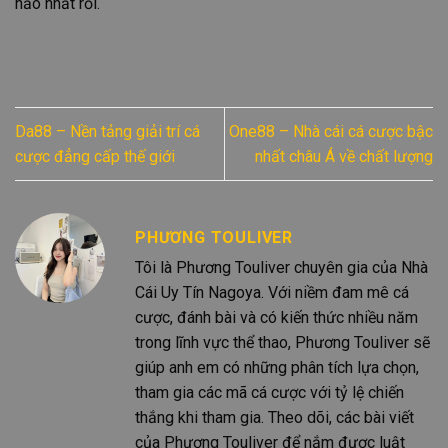
hảo nhất rồi.
Da88 – Nền tảng giải trí cá
One88 – Nhà cái cá cược bậc
cược đẳng cấp thế giới
nhất châu Á về chất lượng
PHƯƠNG TOULIVER
Tôi là Phương Touliver chuyên gia của Nhà
Cái Uy Tín Nagoya. Với niềm đam mê cá
cược, đánh bài và có kiến thức nhiều năm
trong lĩnh vực thể thao, Phương Touliver sẽ
giúp anh em có những phân tích lựa chọn,
tham gia các mã cá cược với tỷ lệ chiến
thắng khi tham gia. Theo dõi, các bài viết
của Phương Touliver để nắm được luật