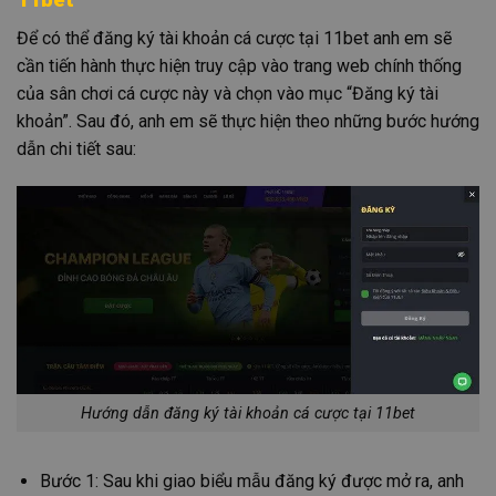
Để có thể đăng ký tài khoản cá cược tại 11bet anh em sẽ
cần tiến hành thực hiện truy cập vào trang web chính thống
của sân chơi cá cược này và chọn vào mục “Đăng ký tài
khoản”. Sau đó, anh em sẽ thực hiện theo những bước hướng
dẫn chi tiết sau:
Hướng dẫn đăng ký tài khoản cá cược tại 11bet
Bước 1: Sau khi giao biểu mẫu đăng ký được mở ra, anh