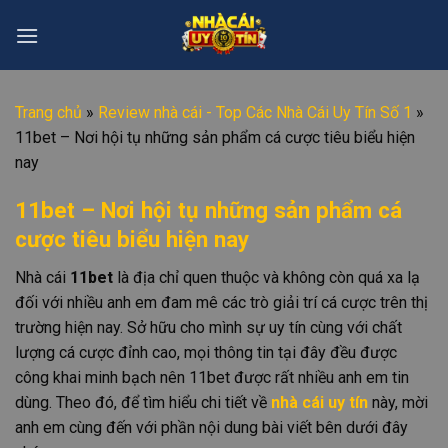
Skip
to
content
Trang chủ
»
Review nhà cái - Top Các Nhà Cái Uy Tín Số 1
»
11bet – Nơi hội tụ những sản phẩm cá cược tiêu biểu hiện
nay
11bet – Nơi hội tụ những sản phẩm cá
cược tiêu biểu hiện nay
Nhà cái
11bet
là địa chỉ quen thuộc và không còn quá xa lạ
đối với nhiều anh em đam mê các trò giải trí cá cược trên thị
trường hiện nay. Sở hữu cho mình sự uy tín cùng với chất
lượng cá cược đỉnh cao, mọi thông tin tại đây đều được
công khai minh bạch nên 11bet được rất nhiều anh em tin
dùng. Theo đó, để tìm hiểu chi tiết về
nhà cái uy tín
này, mời
anh em cùng đến với phần nội dung bài viết bên dưới đây