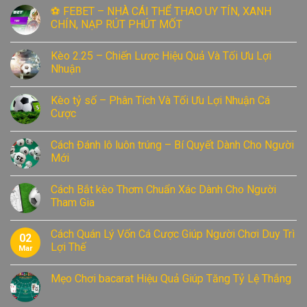
⚽ FEBET – NHÀ CÁI THỂ THAO UY TÍN, XANH
CHÍN, NẠP RÚT PHÚT MỐT
Kèo 2.25 – Chiến Lược Hiệu Quả Và Tối Ưu Lợi
Nhuận
Kèo tỷ số – Phân Tích Và Tối Ưu Lợi Nhuận Cá
Cược
Cách Đánh lô luôn trúng – Bí Quyết Dành Cho Người
Mới
Cách Bắt kèo Thơm Chuẩn Xác Dành Cho Người
Tham Gia
Cách Quán Lý Vốn Cá Cược Giúp Người Chơi Duy Trì
02
Lợi Thế
Mar
Mẹo Chơi bacarat Hiệu Quả Giúp Tăng Tỷ Lệ Thắng