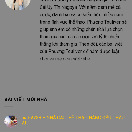
Cái Uy Tín Nagoya. Với niềm đam mê cá
cược, đánh bài và có kiến thức nhiều năm
trong lĩnh vực thể thao, Phương Touliver sẽ
giúp anh em có những phân tích lựa chọn,
tham gia các mã cá cược với tỷ lệ chiến
thắng khi tham gia. Theo dõi, các bài viết
của Phương Touliver để nắm được luật
chơi và mẹo cá cược nhé.
BÀI VIẾT MỚI NHẤT
🔥 SAY88 – NHÀ CÁI THỂ THAO HÀNG ĐẦU CHÂU
Á!