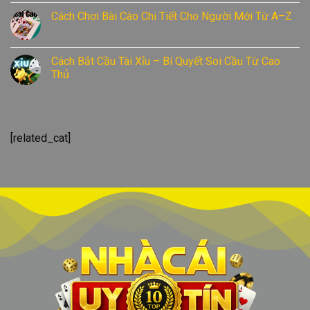
Cách Chơi Bài Cào Chi Tiết Cho Người Mới Từ A–Z
Cách Bắt Cầu Tài Xỉu – Bí Quyết Soi Cầu Từ Cao
Thủ
[related_cat]