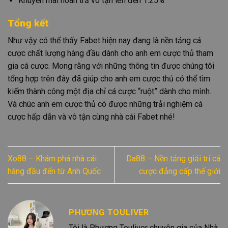
Khuyến mãi hoàn trả vô tận lên đến 1.25%
Tổng kết
Như vậy có thể thấy Fabet hiện nay đang là nền tảng cá
cược chất lượng hàng đầu dành cho anh em cược thủ tham
gia cá cược. Mong rằng với những thông tin được chúng tôi
tổng hợp trên đây đã giúp cho anh em cược thủ có thể tìm
kiếm thành công một địa chỉ cá cược “ruột” dành cho mình.
Và chúc anh em cược thủ có được những trải nghiệm cá
cược hấp dẫn và vô tận cùng nhà cái Fabet nhé!
Xo88 – Khám phá nhà cái
Da88 – Nền tảng giải trí cá
hàng đầu đến từ Anh Quốc
cược đẳng cấp thế giới
PHƯƠNG TOULIVER
Tôi là Phương Touliver chuyên gia của Nhà