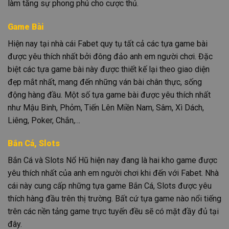
làm tăng sự phong phú cho cược thủ.
Game Bài
Hiện nay tại nhà cái Fabet quy tụ tất cả các tựa game bài
được yêu thích nhất bởi đông đảo anh em người chơi. Đặc
biệt các tựa game bài này được thiết kế lại theo giao diện
đẹp mắt nhất, mang đến những ván bài chân thực, sống
động hàng đầu. Một số tựa game bài được yêu thích nhất
như Mậu Binh, Phỏm, Tiến Lên Miền Nam, Sâm, Xì Dách,
Liêng, Poker, Chắn,…
Bắn Cá, Slots
Bắn Cá và Slots Nổ Hũ hiện nay đang là hai kho game được
yêu thích nhất của anh em người chơi khi đến với Fabet. Nhà
cái này cung cấp những tựa game Bắn Cá, Slots được yêu
thích hàng đầu trên thị trường. Bất cứ tựa game nào nổi tiếng
trên các nền tảng game trực tuyến đều sẽ có mặt đầy đủ tại
đây.