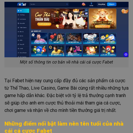
Một số thông tin cơ bản về nhà cái cá cược Fabet
Tại Fabet hiện nay cung cấp đầy đủ các sản phẩm cá cược
từ Thể Thao, Live Casino, Game Bài cùng rất nhiều những tựa
game hấp dẫn khác. Đặc biệt với tỷ lệ trả thưởng cạnh tranh
sẽ giúp cho anh em cược thủ thoải mái tham gia cá cược,
chơi game và nhận về cho mình tiền thưởng giá trị nhất.
Những điểm nổi bật làm nên tên tuổi của nhà
cái cá cược Fabet