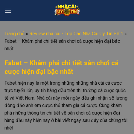
Skip
to
content
Trang chủ
»
Review nhà cái - Top Các Nhà Cái Uy Tín Số 1
»
Fabet – Khám phá chi tiết sân chơi cá cược hiện đại bậc
nhất
Fabet – Khám phá chi tiết sân chơi cá
cược hiện đại bậc nhất
Fabet hiện nay là một trong những những nhà cái cá cược
trực tuyến lớn, uy tín hàng đầu trên thị trường cá cược quốc
tế và Việt Nam. Nhà cái này mỗi ngày đều ghi nhận số lượng
đông đảo anh em cược thủ tham gia cá cược. Cùng khám
phá những thông tin chi tiết về sân chơi cá cược hiện đại
hàng đầu này hiện nay ở bài viết ngay sau đây của chúng tôi
nhé!