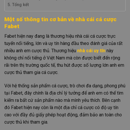
Tổng kết
Một số thông tin cơ bản về nhà cái cá cược
Fabet
Fabet hiện nay đang là thương hiệu nhà cái cá cược trực
tuyến nổi tiếng, lớn và uy tín hàng đầu theo đánh giá của rất
nhiều anh em cược thủ. Thương hiệu
nhà cái uy tín
này
không chỉ nổi tiếng ở Việt Nam mà còn được biết đến rộng
rãi trên thị trường quốc tế, thu hút được số lượng lớn anh em
cược thủ tham gia cá cược.
Với hệ thống sản phẩm cá cược, trò chơi đa dạng, phong phú
tại Fabet, đây chính là địa chỉ lý tưởng để anh em có thể tìm
kiếm ra bất cứ sản phẩm nào mà mình yêu thích. Bên cạnh
đó Fabet hiện nay còn là một địa chỉ cá cược có độ uy tín
cao với đầy đủ giấy phép hoạt động, đảm bảo an toàn cho
cược thủ khi tham gia.