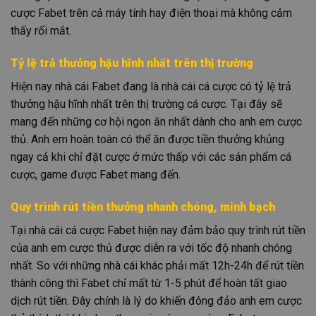
cược Fabet trên cả máy tính hay điện thoại mà không cảm
thấy rối mắt.
Tỷ lệ trả thưởng hậu hĩnh nhất trên thị trường
Hiện nay nhà cái Fabet đang là nhà cái cá cược có tỷ lệ trả
thưởng hậu hĩnh nhất trên thị trường cá cược. Tại đây sẽ
mang đến những cơ hội ngon ăn nhất dành cho anh em cược
thủ. Anh em hoàn toàn có thể ăn được tiền thưởng khủng
ngay cả khi chỉ đặt cược ở mức thấp với các sản phẩm cá
cược, game được Fabet mang đến.
Quy trình rút tiền thưởng nhanh chóng, minh bạch
Tại nhà cái cá cược Fabet hiện nay đảm bảo quy trình rút tiền
của anh em cược thủ được diễn ra với tốc độ nhanh chóng
nhất. So với những nhà cái khác phải mất 12h-24h để rút tiền
thành công thì Fabet chỉ mất từ 1-5 phút để hoàn tất giao
dịch rút tiền. Đây chính là lý do khiến đông đảo anh em cược