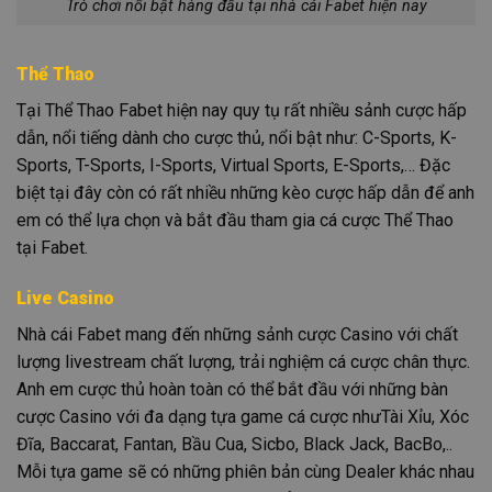
Trò chơi nổi bật hàng đầu tại nhà cái Fabet hiện nay
Thể Thao
Tại Thể Thao Fabet hiện nay quy tụ rất nhiều sảnh cược hấp
dẫn, nổi tiếng dành cho cược thủ, nổi bật như: C-Sports, K-
Sports, T-Sports, I-Sports, Virtual Sports, E-Sports,… Đặc
biệt tại đây còn có rất nhiều những kèo cược hấp dẫn để anh
em có thể lựa chọn và bắt đầu tham gia cá cược Thể Thao
tại Fabet.
Live Casino
Nhà cái Fabet mang đến những sảnh cược Casino với chất
lượng livestream chất lượng, trải nghiệm cá cược chân thực.
Anh em cược thủ hoàn toàn có thể bắt đầu với những bàn
cược Casino với đa dạng tựa game cá cược nhưTài Xỉu, Xóc
Đĩa, Baccarat, Fantan, Bầu Cua, Sicbo, Black Jack, BacBo,..
Mỗi tựa game sẽ có những phiên bản cùng Dealer khác nhau