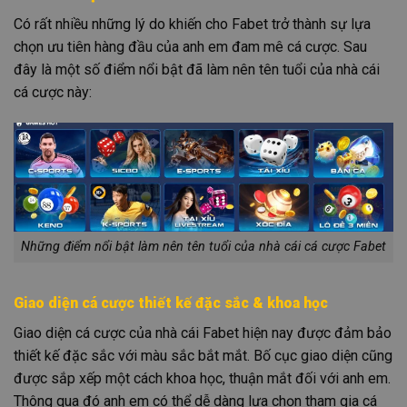
Có rất nhiều những lý do khiến cho Fabet trở thành sự lựa
chọn ưu tiên hàng đầu của anh em đam mê cá cược. Sau
đây là một số điểm nổi bật đã làm nên tên tuổi của nhà cái
cá cược này:
Những điểm nổi bật làm nên tên tuổi của nhà cái cá cược Fabet
Giao diện cá cược thiết kế đặc sắc & khoa học
Giao diện cá cược của nhà cái Fabet hiện nay được đảm bảo
thiết kế đặc sắc với màu sắc bắt mắt. Bố cục giao diện cũng
được sắp xếp một cách khoa học, thuận mắt đối với anh em.
Thông qua đó anh em có thể dễ dàng lựa chọn tham gia cá