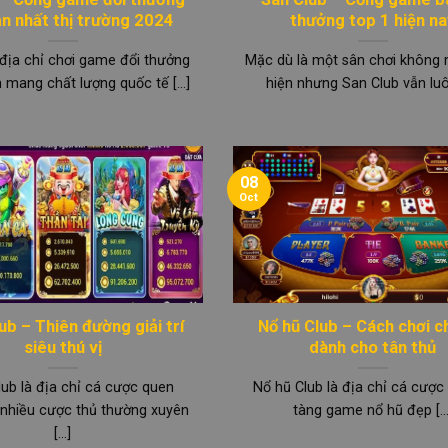
n nhất thị trường 2024
thưởng top 1 hiện na
 địa chỉ chơi game đổi thưởng
Mặc dù là một sân chơi không 
 mang chất lượng quốc tế [...]
hiện nhưng San Club vẫn luôn
08
Oct
b – Thiên đường giải trí
Nổ hũ Club – Cách chơi ch
siêu thú vị
dành cho tân thủ
b là địa chỉ cá cược quen
Nổ hũ Club là địa chỉ cá cượ
i nhiều cược thủ thường xuyên
tàng game nổ hũ đẹp [...
[...]