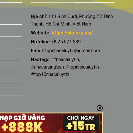
Địa chỉ:
114 Bình Quới, Phường 27, Bình
Thạnh, Hồ Chí Minh, Việt Nam
Website:
https://bio.org.mx/
Hoteline:
0925.621.589
Email:
top
nhacaiuytin@gmail.com
Hastags
: #nhacaiuytin,
#nhacaitangtien, #topnhacaiuytin,
#top10nhacaiuytin