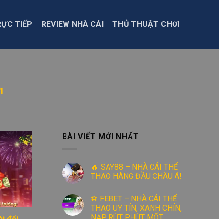
RỰC TIẾP
REVIEW NHÀ CÁI
THỦ THUẬT CHƠI
1
BÀI VIẾT MỚI NHẤT
🔥 SAY88 – NHÀ CÁI THỂ
THAO HÀNG ĐẦU CHÂU Á!
⚽ FEBET – NHÀ CÁI THỂ
THAO UY TÍN, XANH CHÍN,
NẠP RÚT PHÚT MỐT
i đổi